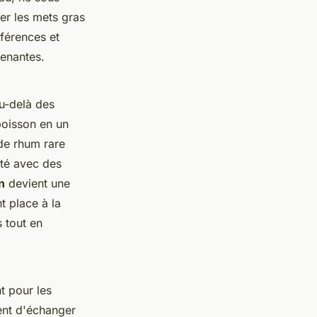
er les mets gras
éférences et
enantes.
au-delà des
boisson en un
de rhum rare
ité avec des
n
devient une
t place à la
s tout en
t pour les
ent d'échanger