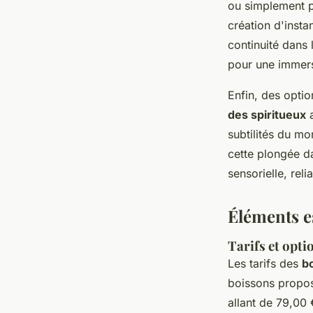
ou simplement p
création d'insta
continuité dans
pour une immers
Enfin, des optio
des spiritueux
a
subtilités du mo
cette plongée da
sensorielle, reli
Éléments e
Tarifs et opt
Les tarifs des
b
boissons propo
allant de 79,00 