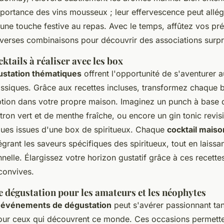
mportance des vins mousseux ; leur effervescence peut allég
 une touche festive au repas. Avec le temps, affûtez vos pr
verses combinaisons pour découvrir des associations surpr
cktails à réaliser avec les box
ustation thématiques
offrent l'opportunité de s'aventurer 
assiques. Grâce aux recettes incluses, transformez chaque 
ption dans votre propre maison. Imaginez un punch à base 
ron vert et de menthe fraîche, ou encore un gin tonic revis
ues issues d'une box de spiritueux. Chaque
cocktail maiso
égrant les saveurs spécifiques des spiritueux, tout en laissan
nnelle. Élargissez votre horizon gustatif grâce à ces recette
convives.
 dégustation pour les amateurs et les néophytes
s
événements de dégustation
peut s'avérer passionnant tan
our ceux qui découvrent ce monde. Ces occasions permett