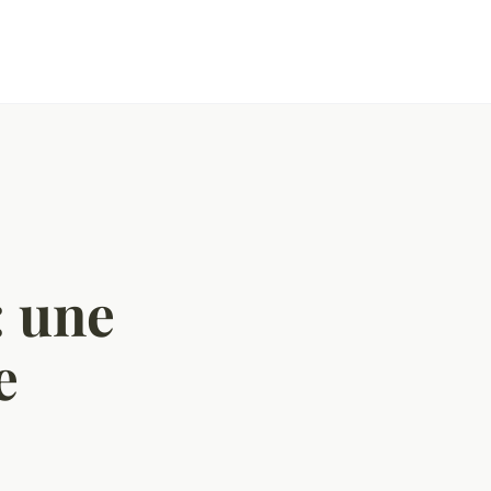
: une
e