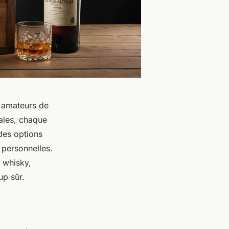
s amateurs de
nales, chaque
des options
personnelles.
 whisky,
up sûr.