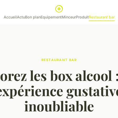
Accueil
Actu
Bon plan
Equipement
Minceur
Produit
Restaurant bar
RESTAURANT BAR
orez les box alcool 
expérience gustativ
inoubliable