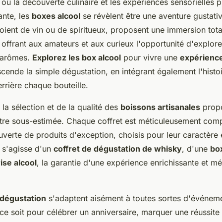
où la découverte culinaire et les expériences sensorielles 
nte, les
boxes alcool
se révèlent être une aventure gustati
 soient de vin ou de spiritueux, proposent une immersion tota
offrant aux amateurs et aux curieux l'opportunité d'explore
'arômes.
Explorez les box alcool
pour vivre une
expérience
cende la simple dégustation, en intégrant également l'histoir
errière chaque bouteille.
la sélection et de la qualité des
boissons artisanales
propo
être sous-estimée. Chaque coffret est méticuleusement co
uverte de produits d'exception, choisis pour leur caractère e
il s'agisse d'un
coffret de dégustation de whisky
, d'une
box
ise alcool
, la garantie d'une expérience enrichissante et m
 dégustation
s'adaptent aisément à toutes sortes d'événeme
e soit pour célébrer un anniversaire, marquer une réussite 