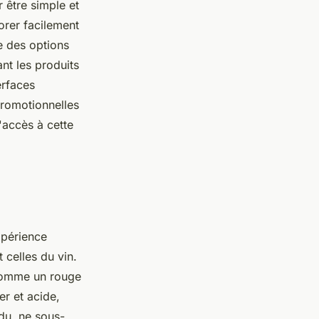
 être simple et
orer facilement
e des options
nt les produits
erfaces
promotionnelles
l'accès à cette
xpérience
t celles du vin.
 comme un rouge
er et acide,
du, ne sous-