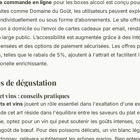
e commande en ligne
pour les boxes alcool est conçu pour
s sites comme Domaine du Goût, les utilisateurs peuvent expl
 individuellement ou sous forme d’abonnements. Le site offr
on à domicile ou l’envoi de cartes cadeaux par email, renda
 large public. L’accessibilité est augmentée grâce à des int
 pensées et des options de paiement sécurisées. Les offres 
, telles que le rabais de 5%, ajoutent à l'attrait et facilitent 
rielle enrichissante.
s de dégustation
t vins : conseils pratiques
s et vins
jouent un rôle essentiel dans l'exaltation d'une e
 de cet art réside dans l'équilibre entre les saveurs du plat e
he, optez pour un vin qui peut soutenir les goûts intenses,
goût de bœuf. Pour des poissons délicats, un vin blanc lég
nnay, relèvera subtilement les arômes marins. Bien enten