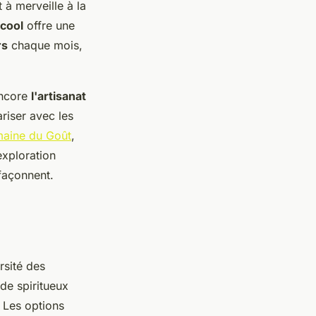
à merveille à la
cool
offre une
rs
chaque mois,
ncore
l'artisanat
riser avec les
aine du Goût
,
exploration
 façonnent.
rsité des
de spiritueux
. Les options