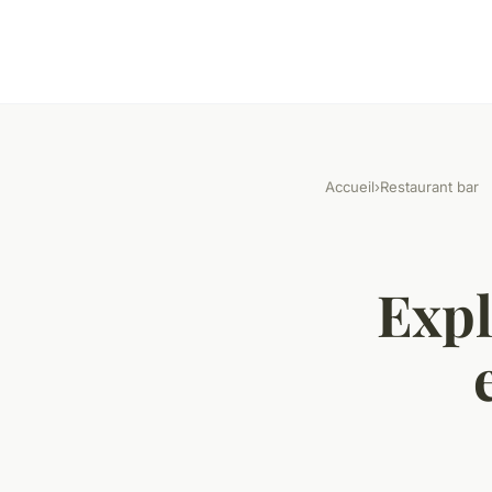
Accueil
›
Restaurant bar
Expl