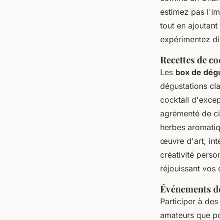
estimez pas l'i
tout en ajoutant
expérimentez di
Recettes de co
Les
box de dég
dégustations cl
cocktail d'exce
agrémenté de cit
herbes aromatiq
œuvre d'art, int
créativité perso
réjouissant vos 
Événements de
Participer à de
amateurs que p