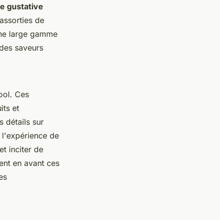
e gustative
 assorties de
une large gamme
 des saveurs
ool. Ces
its et
s détails sur
i l'expérience de
t inciter de
tent en avant ces
es