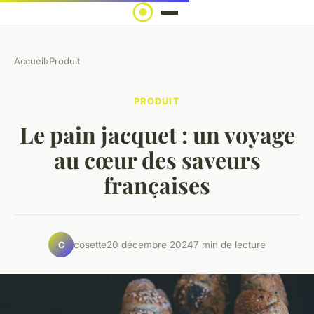
Accueil
›
Produit
PRODUIT
Le pain jacquet : un voyage
au cœur des saveurs
françaises
cosette
20 décembre 2024
7 min de lecture
C