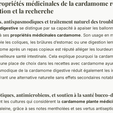
propriétés médicinales de la cardamome 
ition et la recherche
fs, antispasmodiques et traitement naturel des troubl
igestive
se distingue par sa capacité à apaiser les ballon
à ses
propriétés médicinales cardamome
. Son usage en 
ible les coliques, les brûlures d’estomac ou une digestion len
ome après un repas copieux est réputé alléger les lourdeurs
eilleure santé intestinale. Cela explique pourquoi la card
t une place de choix dans les recettes avec cardamome ayu
asmodique de la cardamome digestive réduit également les i
rant une alternative naturelle sans effets secondaires nota
tiques, antimicrobiens, et soutien à la santé bucco-
 les cultures qui considèrent la
cardamome plante médici
leine, grâce à ses notes mentholées et ses vertus antisepti