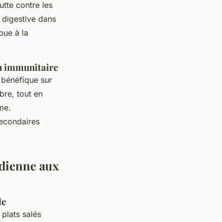
tte contre les
 digestive dans
bue à la
en immunitaire
 bénéfique sur
ibre, tout en
me.
secondaires
ndienne aux
le
plats salés