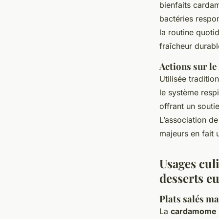
bienfaits carda
bactéries respo
la routine quoti
fraîcheur durabl
Actions sur le
Utilisée traditi
le système respir
offrant un sout
L’association d
majeurs en fait 
Usages cul
desserts e
Plats salés maj
La
cardamome