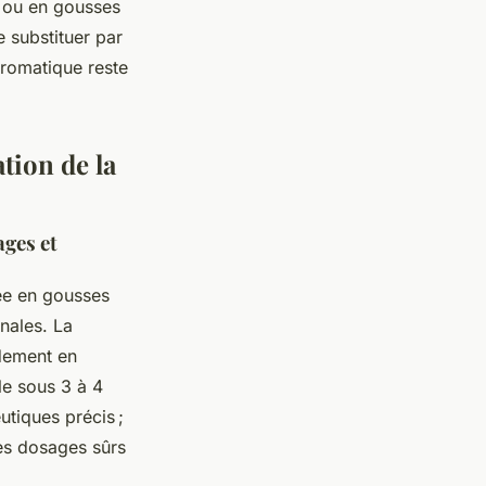
 ou en gousses
e substituer par
aromatique reste
ation de la
ages et
ée en gousses
nales. La
idement en
le sous 3 à 4
tiques précis ;
les dosages sûrs