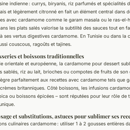
sine indienne : currys, biryanis, riz parfumés et spécialités
rais et légèrement citronné en fait un élément central dans
es avec cardamome comme le garam masala ou le ras-el-ha
s les plats salés valorise la subtilité des sauces tout en fac
à ses vertus digestives cardamome. En Tunisie ou dans la cu
ussi couscous, ragoûts et tajines.
sseries et boissons traditionnelles
rie orientale et européenne, la cardamome pour dessert sub
ts sablés, riz au lait, brioches ou compotes de fruits de so
’intègre parfaitement aux recettes avec cardamome tels que 
crèmes britanniques. Côté boissons, les infusions cardamo
bica ou boissons épicées – sont réputées pour leur rôle de t
unique.
sage et substitutions, astuces pour sublimer ses rece
tions culinaires cardamome : utiliser 1 à 2 gousses entières d