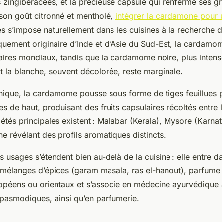
s zingibéracées, et la précieuse capsule qui renferme ses gr
son goût citronné et mentholé,
intégrer la cardamone pour 
s s’impose naturellement dans les cuisines à la recherche 
iquement originaire d’Inde et d’Asie du Sud-Est, la cardam
naires mondiaux, tandis que la cardamome noire, plus inten
et la blanche, souvent décolorée, reste marginale.
anique, la cardamome pousse sous forme de tiges feuillues
es de haut, produisant des fruits capsulaires récoltés entre 
ariétés principales existent : Malabar (Kerala), Mysore (Karna
 révélant des profils aromatiques distincts.
 usages s’étendent bien au-delà de la cuisine : elle entre da
mélanges d’épices (garam masala, ras el-hanout), parfume l
ropéens ou orientaux et s’associe en médecine ayurvédique 
spasmodiques, ainsi qu’en parfumerie.