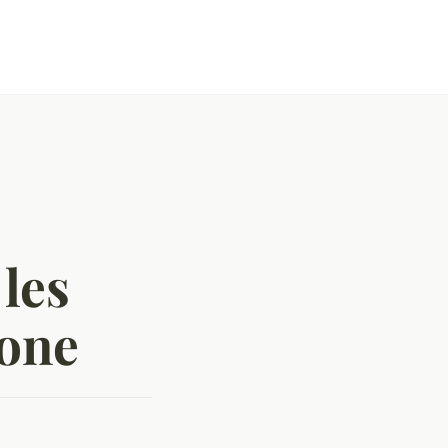
 les
mone