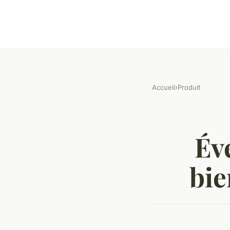
Accueil
›
Produit
Éve
bie