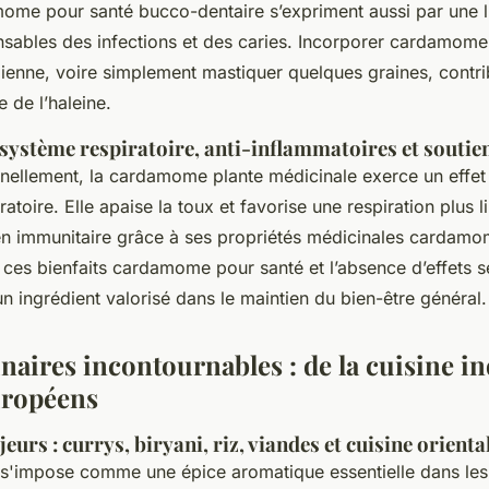
mome pour santé bucco-dentaire s’expriment aussi par une lu
nsables des infections et des caries. Incorporer cardamome
dienne, voire simplement mastiquer quelques graines, contri
e de l’haleine.
 système respiratoire, anti-inflammatoires et souti
onnellement, la cardamome plante médicinale exerce un effet
atoire. Elle apaise la toux et favorise une respiration plus l
ien immunitaire grâce à ses propriétés médicinales cardamo
e ces bienfaits cardamome pour santé et l’absence d’effets 
un ingrédient valorisé dans le maintien du bien-être général.
inaires incontournables : de la cuisine i
uropéens
eurs : currys, biryani, riz, viandes et cuisine orienta
s'impose comme une épice aromatique essentielle dans les 