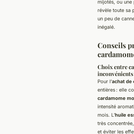
mijotés, ou une
révèle toute sa 
un peu de cannel
inégalé.
Conseils pr
cardamome
Choix entre ca
inconvénients
Pour l’
achat de
entières : elle 
cardamome mo
intensité aroma
mois. L’
huile e
très concentrée
et éviter les eff