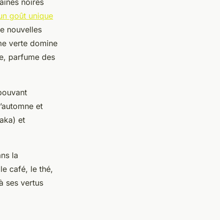
aines noires
un goût unique
de nouvelles
ome verte domine
se, parfume des
 pouvant
l’automne et
taka) et
ns la
e café, le thé,
à ses vertus