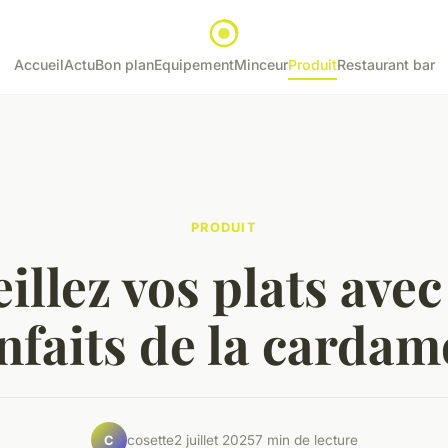
Accueil
Actu
Bon plan
Equipement
Minceur
Produit
Restaurant bar
PRODUIT
illez vos plats avec
nfaits de la carda
cosette
2 juillet 2025
7 min de lecture
C