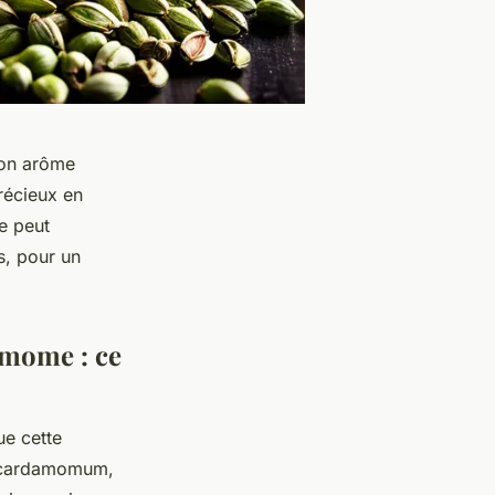
son arôme
précieux en
e peut
s, pour un
amome : ce
ue cette
a cardamomum
,