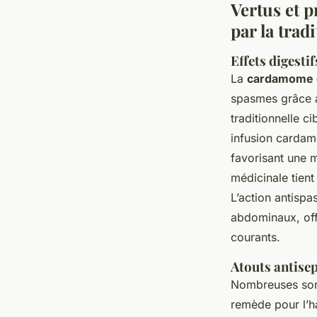
Vertus et 
par la trad
Effets digesti
La
cardamome d
spasmes grâce 
traditionnelle c
infusion cardam
favorisant une m
médicinale tien
L’action antisp
abdominaux, off
courants.
Atouts antisep
Nombreuses sont
remède pour l’ha