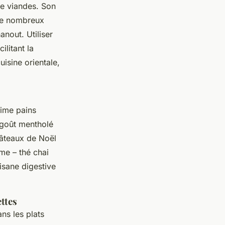
 de viandes. Son
 de nombreux
nout. Utiliser
ilitant la
isine orientale,
lime pains
n goût mentholé
gâteaux de Noël
me – thé chai
isane digestive
ttes
ans les plats