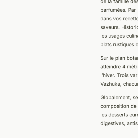
de la famille de
parfumées. Par 
dans vos recette
saveurs. Histor
les usages culi
plats rustiques 
Sur le plan bot
atteindre 4 mètr
l’hiver. Trois v
Vazhuka, chacune
Globalement, ses
composition de 
les desserts eu
digestives, anti