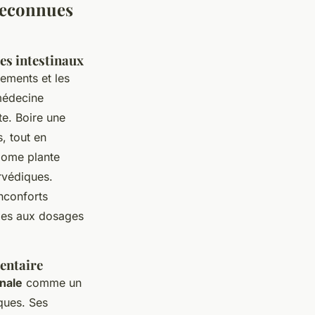
reconnues
es intestinaux
nements et les
médecine
te. Boire une
, tout en
amome plante
rvédiques.
nconforts
bles aux dosages
dentaire
nale
comme un
ques. Ses