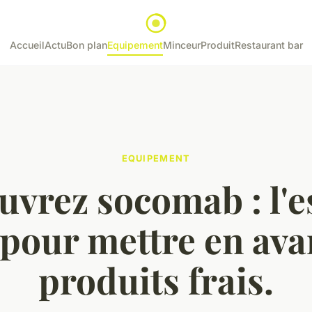
Accueil
Actu
Bon plan
Equipement
Minceur
Produit
Restaurant bar
EQUIPEMENT
uvrez socomab : l'e
 pour mettre en ava
produits frais.