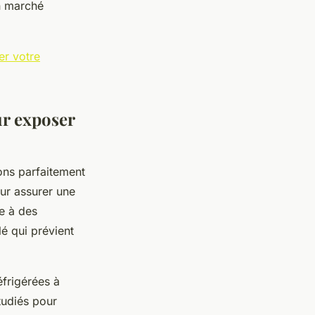
un marché
er votre
ur exposer
ons parfaitement
ur assurer une
e à des
é qui prévient
éfrigérées à
tudiés pour