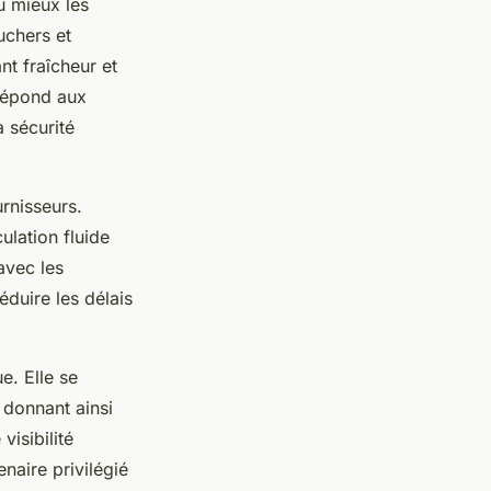
u mieux les
uchers et
nt fraîcheur et
répond aux
a sécurité
rnisseurs.
ulation fluide
 avec les
éduire les délais
e. Elle se
 donnant ainsi
visibilité
naire privilégié