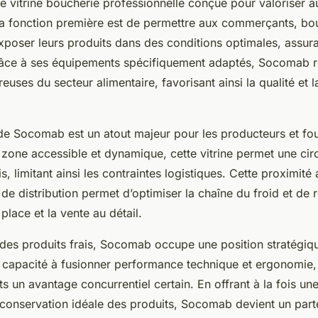
 vitrine boucherie professionnelle conçue pour valoriser a
 Sa fonction première est de permettre aux commerçants, bo
xposer leurs produits dans des conditions optimales, assura
 Grâce à ses équipements spécifiquement adaptés, Socomab 
euses du secteur alimentaire, favorisant ainsi la qualité et l
e Socomab est un atout majeur pour les producteurs et fou
zone accessible et dynamique, cette vitrine permet une circ
s, limitant ainsi les contraintes logistiques. Cette proximité
de distribution permet d’optimiser la chaîne du froid et de r
place et la vente au détail.
 des produits frais, Socomab occupe une position stratégiqu
a capacité à fusionner performance technique et ergonomie,
un avantage concurrentiel certain. En offrant à la fois une 
 conservation idéale des produits, Socomab devient un parte