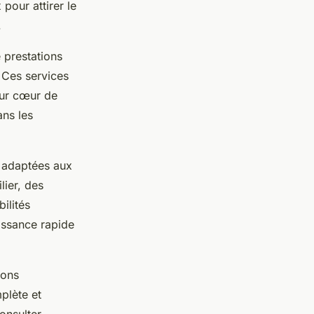
pour attirer le
.
 prestations
. Ces services
eur cœur de
ans les
 adaptées aux
lier, des
ilités
aissance rapide
ions
plète et