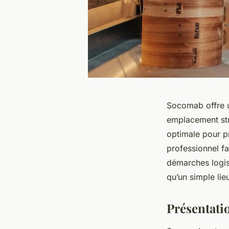
Socomab offre un
emplacement stra
optimale pour p
professionnel fac
démarches logis
qu’un simple lie
Présentati