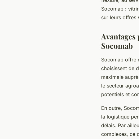
flexible, au ser
Socomab : vitri
sur leurs offres
Avantages 
Socomab
Socomab offre d
choisissent de d
maximale auprès
le secteur agroal
potentiels et co
En outre, Socoma
la logistique pe
délais. Par aill
complexes, ce q