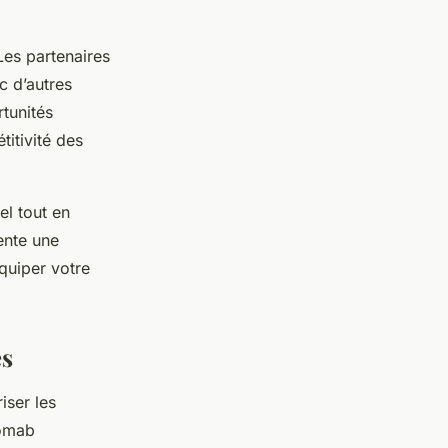
Les partenaires
c d’autres
tunités
titivité des
el tout en
ente une
quiper votre
es
iser les
comab