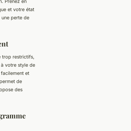
on. Prenez en
ue et votre état
 une perte de
ent
rop restrictifs,
 à votre style de
 facilement et
 permet de
ropose des
rogramme