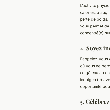
L’activité physi
calories, à aug
perte de poids. 
vous permet de 
concentré(e) sur
4. Soyez i
Rappelez-vous q
où vous ne perd
ce gâteau au ch
indulgent(e) av
opportunité pour
5. Célébrez