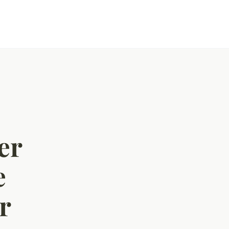
er
e
r