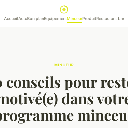
Accueil
Actu
Bon plan
Equipement
Minceur
Produit
Restaurant bar
MINCEUR
0 conseils pour rest
motivé(e) dans votr
programme minceu