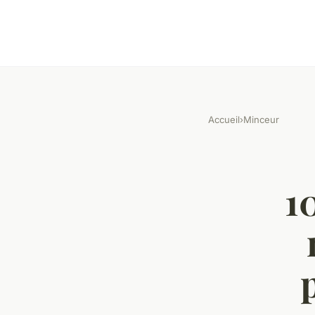
Accueil
›
Minceur
1