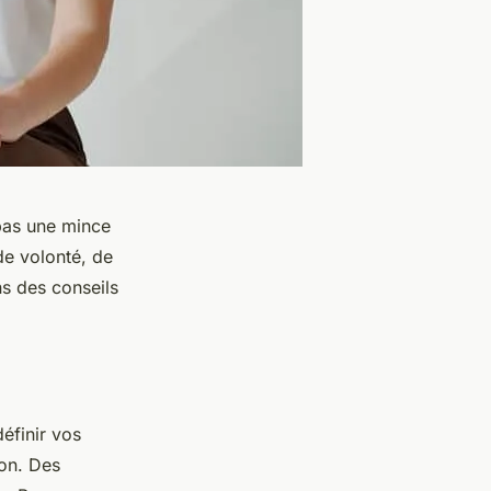
pas une mince
de volonté, de
ns des conseils
éfinir vos
ion. Des