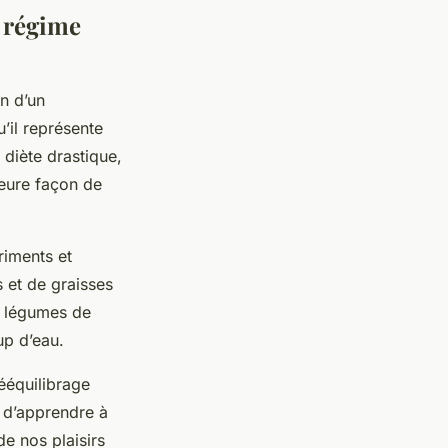
e régime
n d’un
u’il représente
 diète drastique,
leure façon de
triments et
s et de graisses
t légumes de
up d’eau.
rééquilibrage
s d’apprendre à
de nos plaisirs