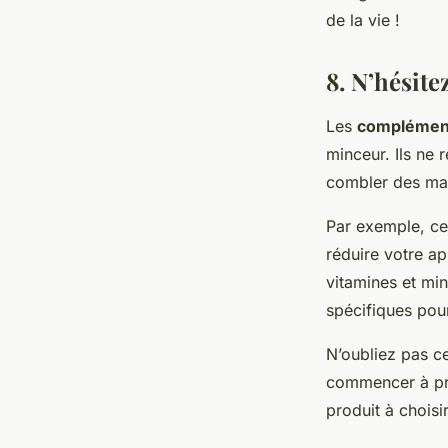
de la vie !
8. N’hésite
Les
complément
minceur. Ils ne 
combler des man
Par exemple, ce
réduire votre ap
vitamines et mi
spécifiques pour
N’oubliez pas c
commencer à pre
produit à choisi