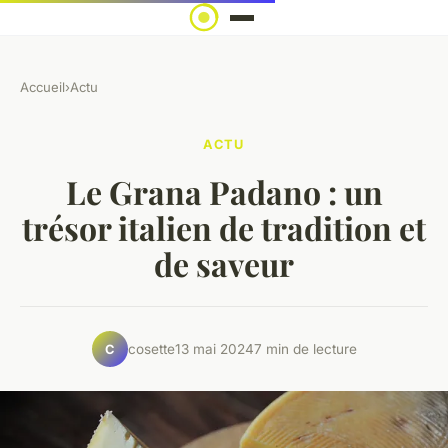
Accueil
›
Actu
ACTU
Le Grana Padano : un
trésor italien de tradition et
de saveur
cosette
13 mai 2024
7 min de lecture
C