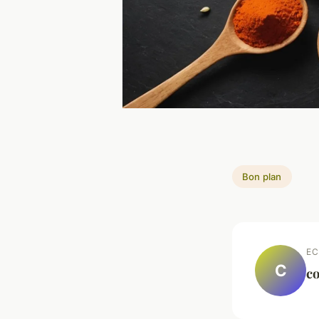
Bon plan
EC
C
co