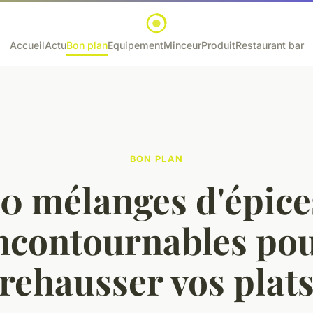
Accueil
Actu
Bon plan
Equipement
Minceur
Produit
Restaurant bar
BON PLAN
10 mélanges d'épice
ncontournables po
rehausser vos plat