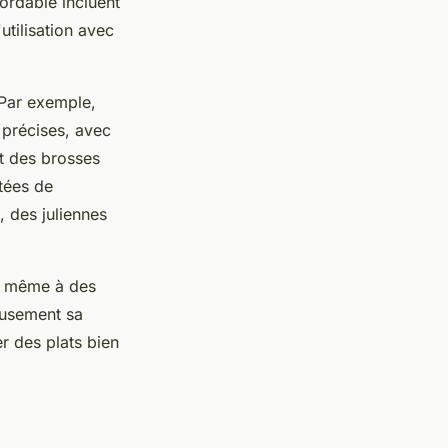
bordable incluent
utilisation avec
 Par exemple,
 précises, avec
t des brosses
tées de
, des juliennes
e même à des
ieusement sa
r des plats bien