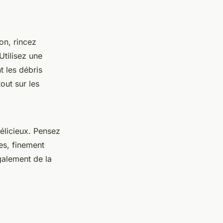
on, rincez
Utilisez une
t les débris
out sur les
élicieux. Pensez
es, finement
également de la