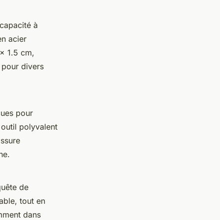
capacité à
n acier
 x 1.5 cm,
 pour divers
çues pour
outil polyvalent
assure
ne.
quête de
able, tout en
emment dans