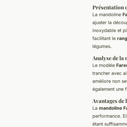
Présentation 
La mandoline
F
ajuster la déco
inoxydable et p
facilitant le
ran
légumes.
Analyse de la 
Le modèle
Fare
trancher avec ai
améliore non se
également une fa
Avantages de 
La
mandoline 
performance. Ell
étant suffisamm