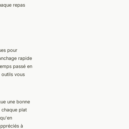
haque repas
ses pour
ranchage rapide
 temps passé en
 outils vous
ngue une bonne
, chaque plat
 qu'en
appréciés à