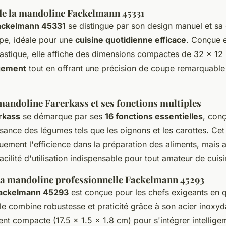
de la mandoline Fackelmann 45331
ackelmann 45331
se distingue par son design manuel et sa 
upe, idéale pour une
cuisine quotidienne efficace
. Conçue e
lastique, elle affiche des dimensions compactes de 32 x 12
gement
tout en offrant une précision de coupe remarquable
mandoline Farerkass et ses fonctions multiples
rkass
se démarque par ses
16 fonctions essentielles
, con
sance des légumes tels que les oignons et les carottes. Cet 
uement l'efficience dans la préparation des aliments, mais 
cilité d'utilisation indispensable pour tout amateur de cuisi
la mandoline professionnelle Fackelmann 45293
Fackelmann 45293
est conçue pour les chefs exigeants en 
e combine robustesse et praticité grâce à son acier inoxyd
ent compacte (17.5 x 1.5 x 1.8 cm) pour s'intégrer intellig