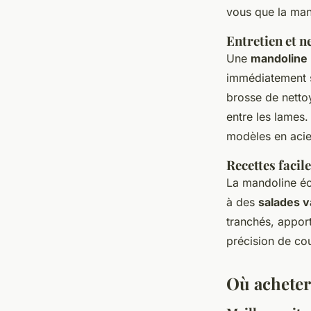
vous que la man
Entretien et 
Une
mandoline
immédiatement so
brosse de nettoy
entre les lames.
modèles en acie
Recettes facil
La mandoline éc
à des
salades v
tranchés, apport
précision de cou
Où acheter