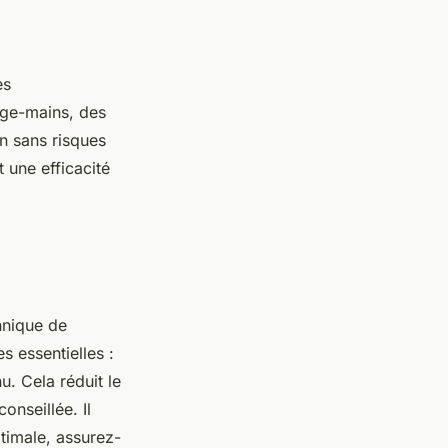
es
ège-mains, des
on sans risques
 une efficacité
chnique de
s essentielles :
u. Cela réduit le
onseillée. Il
timale, assurez-