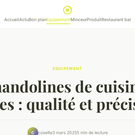
Accueil
Actu
Bon plan
Equipement
Minceur
Produit
Restaurant bar
EQUIPEMENT
andolines de cuisi
es : qualité et préci
cosette
3 mars 2025
5 min de lecture
C