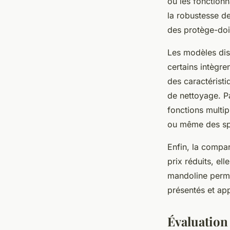
ou les fonctionn
la robustesse de
des protège-doi
Les modèles dis
certains intègr
des caractérist
de nettoyage. P
fonctions multip
ou même des spi
Enfin, la comp
prix réduits, el
mandoline perme
présentés et app
Évaluation