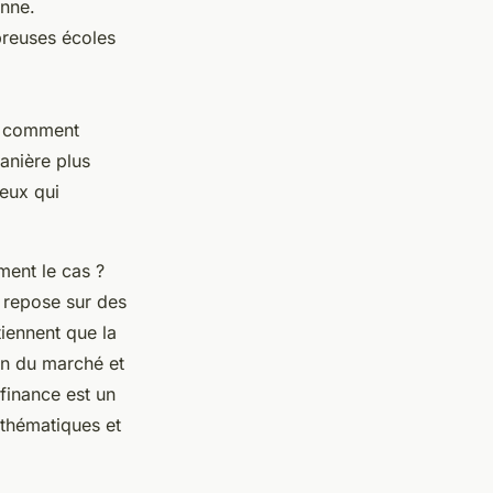
nne.
breuses écoles
re comment
anière plus
ceux qui
ment le cas ?
e repose sur des
iennent que la
on du marché et
 finance est un
thématiques et