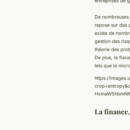
entreprises de g
De nombreuses p
repose sur des p
existe de nombre
gestion des risq
théorie des prob
De plus, la fisc
tels que la micr
https://images
crop=entropy&
HxmaW5hbmNlf
La finance,