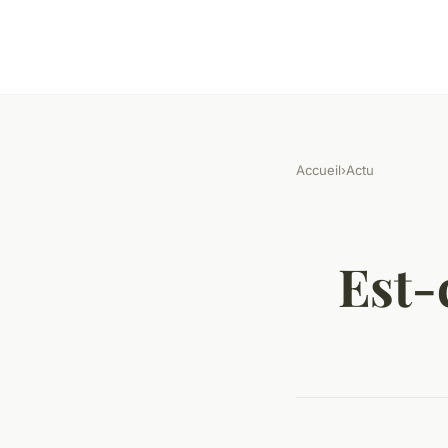
Accueil
›
Actu
Est-