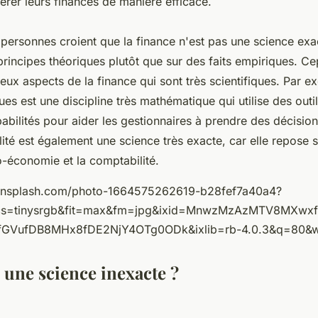
érer leurs finances de manière efficace.
ersonnes croient que la finance n'est pas une science exac
rincipes théoriques plutôt que sur des faits empiriques. Ce
ux aspects de la finance qui sont très scientifiques. Par e
ues est une discipline très mathématique qui utilise des outil
abilités pour aider les gestionnaires à prendre des décision
alité est également une science très exacte, car elle repose
o-économie et la comptabilité.
.unsplash.com/photo-1664575262619-b28fef7a40a4?
cs=tinysrgb&fit=max&fm=jpg&ixid=MnwzMzAzMTV8MXwx
GVufDB8MHx8fDE2NjY4OTg0ODk&ixlib=rb-4.0.3&q=80&
 une science inexacte ?