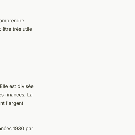
 comprendre
être très utile
lle est divisée
es finances. La
t l'argent
années 1930 par