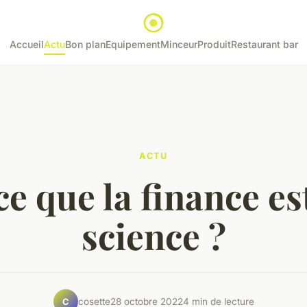
Accueil
Actu
Bon plan
Equipement
Minceur
Produit
Restaurant bar
ACTU
ce que la finance es
science ?
cosette
28 octobre 2022
4 min de lecture
C