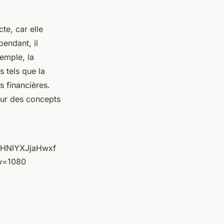
te, car elle
pendant, il
xemple, la
s tels que la
s financières.
 sur des concepts
fHNlYXJjaHwxf
w=1080