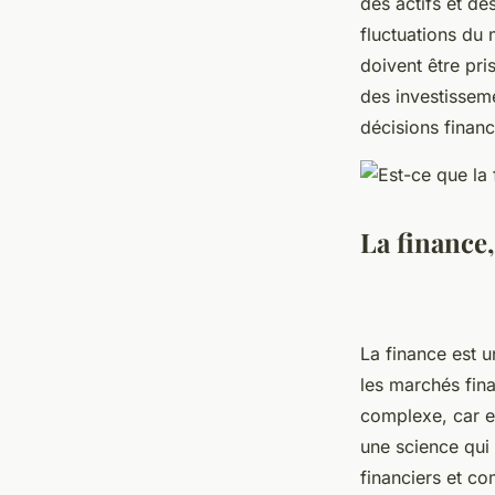
des actifs et de
fluctuations du 
doivent être pri
des investisseme
décisions finan
La finance
La finance est u
les marchés fina
complexe, car e
une science qui 
financiers et co