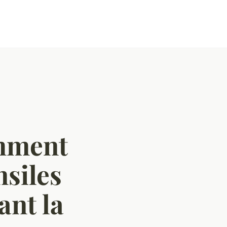
mment
nsiles
ant la