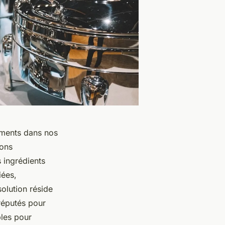
iments dans nos
sons
 ingrédients
iées,
olution réside
réputés pour
bles pour