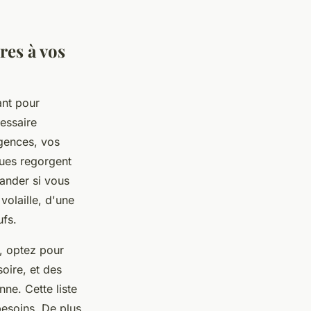
res à vos
ant pour
cessaire
igences, vos
iques regorgent
mander si vous
volaille, d'une
fs.
, optez pour
oire, et des
ne. Cette liste
besoins. De plus,