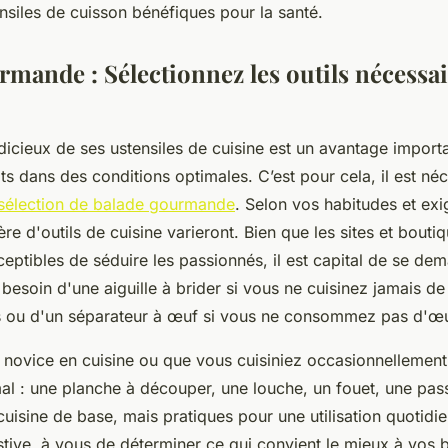
nsiles de cuisson bénéfiques pour la santé.
mande : Sélectionnez les outils nécessai
udicieux de ses ustensiles de cuisine est un avantage import
ts dans des conditions optimales. C’est pour cela, il est né
 sélection de balade gourmande
. Selon vos habitudes et ex
ère d'outils de cuisine varieront. Bien que les sites et bout
ceptibles de séduire les passionnés, il est capital de se de
besoin d'une aiguille à brider si vous ne cuisinez jamais de 
s ou d'un séparateur à œuf si vous ne consommez pas d'œu
novice en cuisine ou que vous cuisiniez occasionnellement
mal : une planche à découper, une louche, un fouet, une pass
uisine de base, mais pratiques pour une utilisation quotidien
tive, à vous de déterminer ce qui convient le mieux à vos 