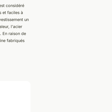
est considéré
 et faciles à
nvestissement un
eur, l'acier
. En raison de
sine fabriqués