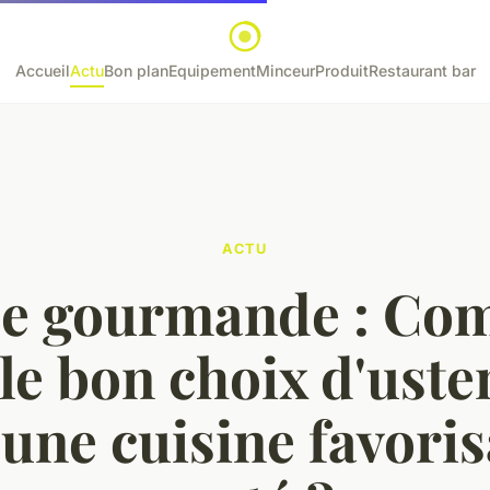
Accueil
Actu
Bon plan
Equipement
Minceur
Produit
Restaurant bar
ACTU
de gourmande : Co
 le bon choix d'uste
une cuisine favoris