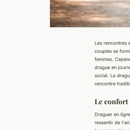
Les rencontres e
couples se forme
femmes. Cependan
drague en journé
social. La drag
rencontre tradit
Le confort 
Draguer en lign
ressentir de l'a