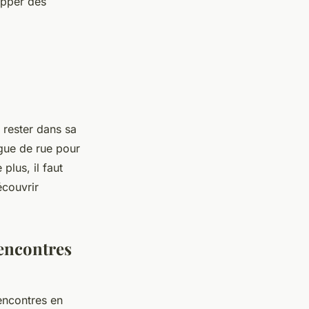
opper des
 rester dans sa
gue de rue pour
lus, il faut
écouvrir
rencontres
encontres en