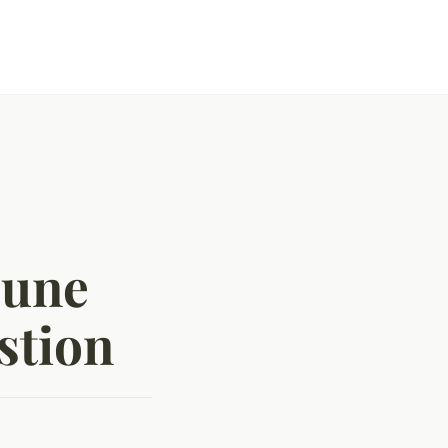
 une
stion