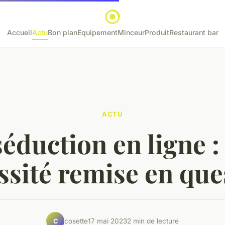
Accueil
Actu
Bon plan
Equipement
Minceur
Produit
Restaurant bar
ACTU
séduction en ligne :
ssité remise en que
cosette
17 mai 2023
2 min de lecture
C