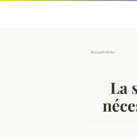
Accueil
›
Actu
La 
néce