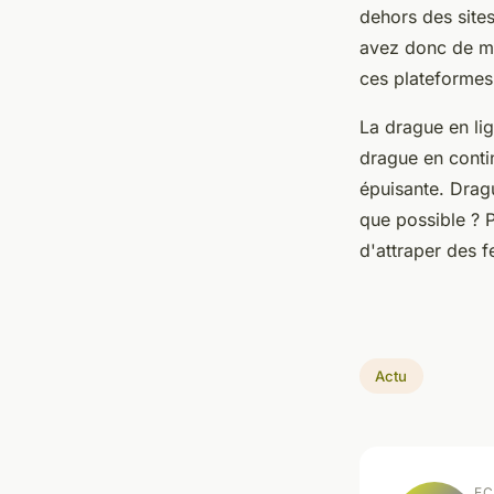
dehors des sites
avez donc de me
ces plateforme
La drague en lig
drague en conti
épuisante. Drag
que possible ? P
d'attraper des 
Actu
EC