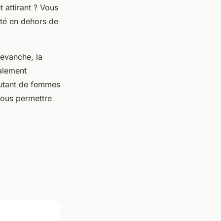
 attirant ? Vous
té en dehors de
revanche, la
alement
autant de femmes
vous permettre