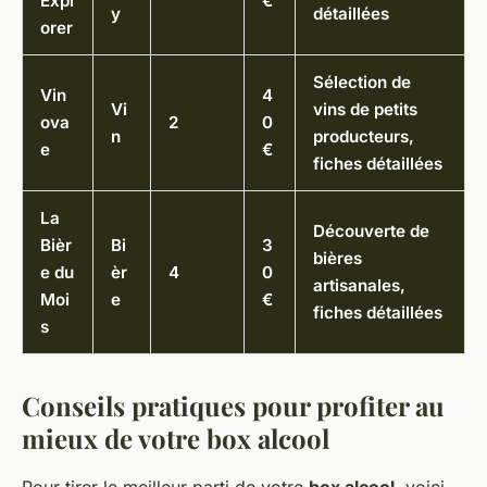
Expl
€
y
détaillées
orer
Sélection de
Vin
4
Vi
vins de petits
ova
2
0
n
producteurs,
e
€
fiches détaillées
La
Découverte de
Bièr
Bi
3
bières
e du
èr
4
0
artisanales,
Moi
e
€
fiches détaillées
s
Conseils pratiques pour profiter au
mieux de votre box alcool
Pour tirer le meilleur parti de votre
box alcool
, voici