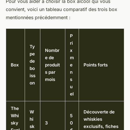
Pour vous aider à choisir la box alcool qui vous
convient, voici un tableau comparatif des trois box
mentionnées précédemment :
P
ri
Ty
Nombr
x
pe
e de
m
de
Box
produit
e
Points forts
bo
s par
n
iss
mois
s
on
u
el
The
W
Découverte de
Whi
5
hi
whiskies
sky
3
0
sk
exclusifs, fiches