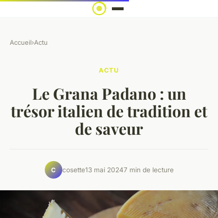
Accueil
›
Actu
ACTU
Le Grana Padano : un
trésor italien de tradition et
de saveur
cosette
13 mai 2024
7 min de lecture
C