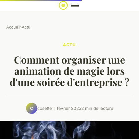
Accueil
›
Actu
ACTU
Comment organiser une
animation de magie lors
d'une soirée d'entreprise ?
cosette
11 février 2023
2 min de lecture
C